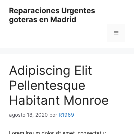
Saltar
Reparaciones Urgentes
al
goteras en Madrid
contenido
Menú
Adipiscing Elit
Pellentesque
Habitant Monroe
agosto 18, 2020
por
R1969
Lorem ipsum dolor sit amet, consectetur