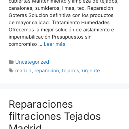
cubiertas Mantenimiento y limpieza de tejados,
canalones, sumideros, limas, tec. Reparación
Goteras Solución definitiva con los productos
de mayor calidad. Tratamiento Humedades
Ofrecemos la mejor solución de aislamiento e
impermabilicación Presupuestos sin
compromiso …
Leer más
Categorías
Uncategorized
Etiquetas
madrid
,
reparacion
,
tejados
,
urgente
Reparaciones
filtraciones Tejados
Madrid